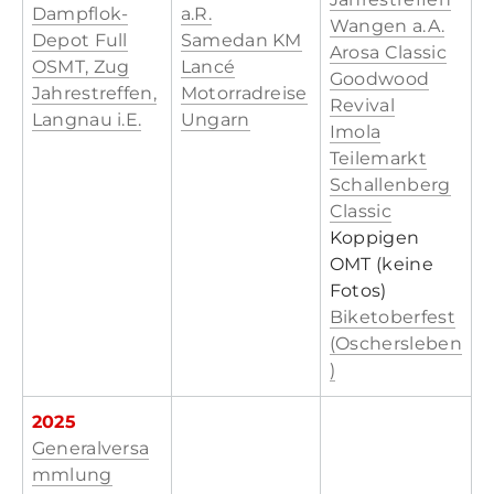
Dampflok-
a.R.
Wangen a.A.
Depot Full
Samedan KM
Arosa Classic
OSMT, Zug
Lancé
Goodwood
Jahrestreffen,
Motorradreise
Revival
Langnau i.E.
Ungarn
Imola
Teilemarkt
Schallenberg
Classic
Koppigen
OMT (keine
Fotos)
Biketoberfest
(Oschersleben
)
2025
Generalversa
mmlung