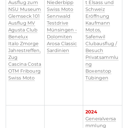
Ausflug zum
Niederbipp
t Elsass und
NSU Museum
​Swiss Moto
Schweiz
Glemseck 101
Sennwald
Eröffnung
Ausflug MV
Testdrive
Kaufmann
Agusta Club
Münsingen -
Motos,
Benelux
Dolomiten
Safenwil
Italo Zmorge
Arosa Classic
Clubausflug /
Jahrestreffen,
Sardinien
Besuch
Zug
Privatsammlu
Cascina Costa
ng
OTM Fribourg
Boxenstop
Swiss Moto
Tübingen
2024
Generalversa
mmlung