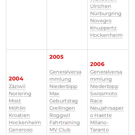
Ulrichen
Nürburgring
Novegro
Knuppertz
Hockenheim
2005
2006
Generalversa
Generalversa
2004
mmlung
mmlung
Zäziwil
Niederbipp
Niederbipp
Norisring
Max
Swissmoto
Most
Geburtstag
Race
Möhlin
Grellingen
Neujahrsaper
Kroatien
Roggwil
o Haette
Hockenheim
Fahrtra
i
ning
Milano-
Generoso
MV Club
Taranto