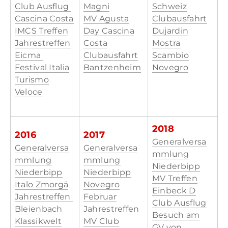
Club Ausflug
Magni
Schweiz
Cascina Costa
MV Agusta
Clubausfahrt
IMCS Treffen
Day Cascina
Dujardin
Jahrestreffen
Costa
Mostra
Eicma
Clubausfahrt
Scambio
Festival Italia
Bantzenheim
Novegro
Turismo
Veloce
2018
2016
2017
Generalversa
Generalversa
Generalversa
mmlung
mmlung
mmlung
Niederbipp
Niederbipp
Niederbipp
MV Treffen
Italo Zmorgä
Novegro
Einbeck D
Jahrestreffen
Februar
Club Ausflug
Bleienbach​
Jahrestreffen
Besuch am
Klassikwelt
MV Club
GV von