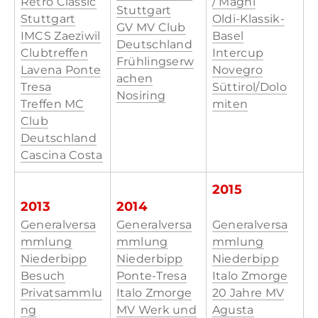
Retro Classic
/ Magni
Stuttgart
Stuttgart
Oldi-Klassik-
GV MV Club
IMCS Zaeziwil
Basel
Deutschland
Clubtreffen
Intercup
Frühlingserw
Lavena Ponte
Novegro
achen
Tresa
Süttirol/Dolo
Nosiring
Treffen MC
miten
Club
Deutschland
Cascina Costa​
2015
2013
2014
Generalversa
Generalversa
Generalversa
mmlung
mmlung
mmlung
Niederbipp
Niederbipp
Niederbipp
Besuch
Ponte-Tresa
Italo Zmorge
Privatsammlu
Italo Zmorge
20 Jahre MV
ng
MV Werk und
Agusta