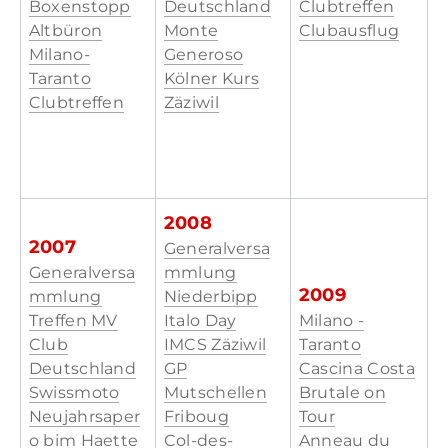
Boxenstopp
Deutschland
Clubtreffen
Altbüron
Monte
Clubausflug
Milano-
Generoso
Taranto
Kölner Kurs
​Clubtreffen
Zäziwil
2008
2007
Generalversa
Generalversa
mmlung
2009
mmlung
Niederbipp
Treffen MV
Italo Day
Milano -
Club
IMCS Zäziwil
Taranto
Deutschland
GP
Cascina Costa
Swissmoto
Mutschellen
Brutale on
Neujahrsaper
Friboug
Tour
o bim Haette
Col-des-
Anneau du