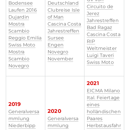
Bodensee
Deutschland
Circuito de
Laufen 2016
Clubreise Isle
Jerez
Dujardin
of Man
Jahrestreffen
Mostra
Cascina Costa
Bad Ragaz
Scambio
Jahrestreffen
Cascina Costa
Reggio Emilia
Sursee
RIP
Swiss Moto
Engen
Weltmeister
Mostra
Novegro
Luigi Taveri
Scambio
November
Swiss Moto
Novegro
2021
EICMA Milano
Ital. Feiertage
2019
eines
2020
Generalversa
holländischen
mmlung
Generalversa
Paares
Niederbipp
mmlung
Herbstausfahr