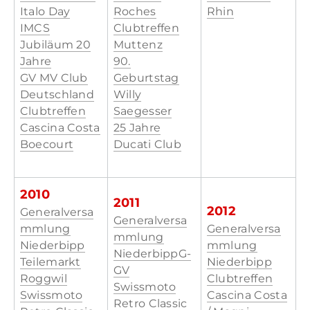
Italo Day
Roches
Rhin
IMCS
Clubtreffen
Jubiläum 20
Muttenz
Jahre
90.
GV MV Club
Geburtstag
Deutschland
Willy
Clubtreffen
Saegesser
Cascina Costa
25 Jahre
​Boecourt
Ducati Club
2010
2011
2012
Generalversa
Generalversa
mmlung
Generalversa
mmlung
Niederbipp
mmlung
NiederbippG-
Teilemarkt
Niederbipp
GV
Roggwil
Clubtreffen
Swissmoto
Swissmoto
Cascina Costa
Retro Classic