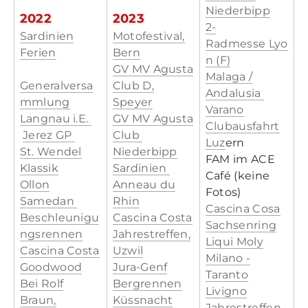
Niederbipp
2022
2023
2-
Sardinien
Motofestival,
Radmesse
Lyo
Ferien
Bern
n (F)
GV MV Agusta
Malaga /
Generalversa
Club D,
Andalusia
mmlung
Speyer
Var
ano
Langnau i.E.
GV MV Agusta
Clubausfahrt
Jerez GP
Club
L
uz
ern
St. Wendel
Niederbipp
FAM im ACE
Klassik
Sardinien
Café (keine
Ollon
Anneau du
Fotos)
​Samedan
Rhin
​Cascina Cosa
Beschleunigu
Cascina Costa
Sachsenring
ngsrennen
Jahrestreffen,
Liqui
Moly
Cascina Costa
Uzwil
Milano -
Goodwood
Jura-Genf
Taranto
Bei Rolf
Bergrennen
Livigno
Braun,
Küssnacht
Jahrestreffen