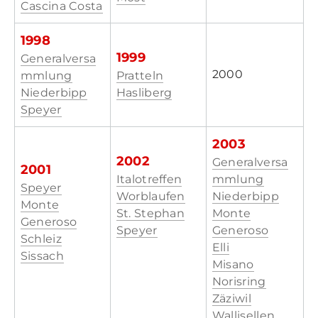
Cascina Costa
SERVICE BULLETINS
1998
1999
Generalversa
2000
mmlung
Pratteln
Niederbipp
Hasliberg
Speyer
2003
2002
Generalversa
2001
Italotreffen
mmlung
Speyer
Worblaufen
Niederbipp
Monte
St. Stephan
Monte
Generoso
​Speyer
Generoso
Schleiz
Elli
Sissach
Misano
Norisring
Zäziwil
Wallisellen