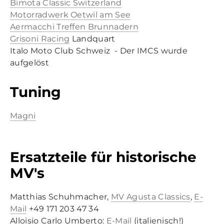
Bimota Classic Switzerland
Motorradwerk Oetwil am See
Aermacchi Treffen Brunnadern
Grisoni Racing
Landquart
Italo Moto Club Schweiz - Der IMCS wurde
aufgelöst
Tuning
Magni
Ersatzteile für historische
MV's
Matthias Schuhmacher,
MV Agusta Classics
,
E-
Mail
+49 171 203 47 34
​Alloisio Carlo Umberto:
E-Mail
(italienisch!)